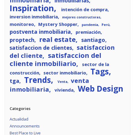
Inmobiliaria
inmobiliarias
Inspiration
intención de compra
inversion inmobiliaria
mejores constructoras
monitoreo
Mystery Shopper
pandemia
Perú
postventa inmobiliaria
premiación
real estate
proptech
santiago
satisfaccion
satisfaccion de clientes
satisfaccion del
del cliente
cliente inmobiliario
sector de la
Tags
construcción
sector inmobiliario
Trends
venta
tga
Venta
Web Design
inmobiliaria
vivienda
Categories
Actualidad
Announcements
Best Place to Live