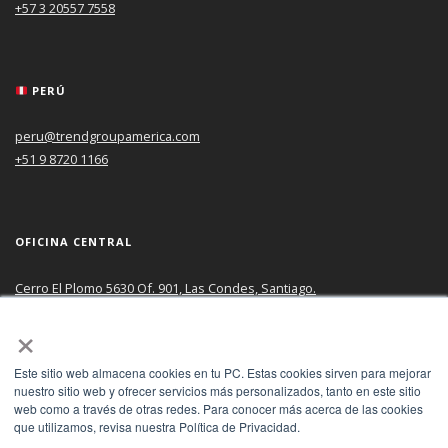
+57 3 20557 7558
PERÚ
peru@trendgroupamerica.com
+51 9 8720 1166
OFICINA CENTRAL
Cerro El Plomo 5630 Of. 901, Las Condes, Santiago.
×
Este sitio web almacena cookies en tu PC. Estas cookies sirven para mejorar
nuestro sitio web y ofrecer servicios más personalizados, tanto en este sitio
web como a través de otras redes. Para conocer más acerca de las cookies
Copyright © TREND GROUP AMERICA SPA 2020. Todos los derechos
que utilizamos, revisa nuestra Política de Privacidad.
reservados. Políticas de privacidad de sitios