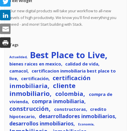
Text Widget
Our new digital products will take your workflow to all-new
levels of high productivity. We know you'll find everything you
need - and more! Start building with Stack.
Tags
Best Place to Live
Actualidad
bienes raices en mexico
calidad de vida
camacol
certificacion inmobiliaria best place to
certificación
live
certificación
cliente
inmobiliaria
inmobiliario
colombia
compra de
compra inmobiliaria
vivienda
construcción
constructoras
credito
desarrolladores inmobiliarios
hipotecario
desarrollos inmobiliarios
Economía